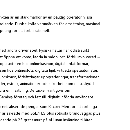
en är en stark markör av en pålitlig operatör. Vissa
t spelande. Dubbelkolla varumärken för omsättning, maximal
oäng för att förbli rationell.
ed andra driver spel. Fysiska hallar har också strikt
tt öppna ett konto, ladda in saldo, och förbli involverad —
pulariteten hos onlinekasinon, digitala plattformar,
en hos onlineslots, digitala hjul, virtuella spelautomater,
njörskonst, förbättringar, uppgraderingar, transformationer
der, estetik, animationer och säkerhet inom data. skydd.
a en insättning. De täcker vanligtvis om
iGaming-företag och lett till digitalt infödda användare.
ecentraliserade pengar som Bitcoin. Men för att förlänga
ngar är säkrade med SSL/TLS plus robusta brandväggar, plus
dande på 25 gratissnurr på AU utan insättning tillåter