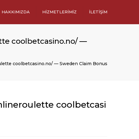
×
HAKKIMIZDA
HİZMETLERİMİZ
İLETİŞİM
tte coolbetcasino.no/ —
ulette coolbetcasino.no/ — Sweden Claim Bonus
lineroulette coolbetcasi