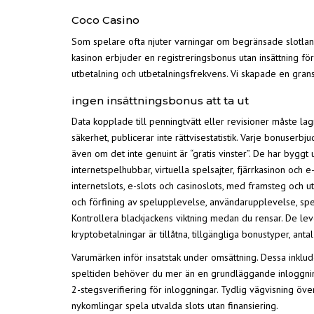
Coco Casino
Som spelare ofta njuter varningar om begränsade slotlans
kasinon erbjuder en registreringsbonus utan insättning fö
utbetalning och utbetalningsfrekvens. Vi skapade en granska
ingen insättningsbonus att ta ut
Data kopplade till penningtvätt eller revisioner måste lagr
säkerhet, publicerar inte rättvisestatistik. Varje bonuser
även om det inte genuint är “gratis vinster”. De har byggt
internetspelhubbar, virtuella spelsajter, fjärrkasinon och e
internetslots, e-slots och casinoslots, med framsteg och ut
och förfining av spelupplevelse, användarupplevelse, spelba
Kontrollera blackjackens viktning medan du rensar. De lev
kryptobetalningar är tillåtna, tillgängliga bonustyper, ant
Varumärken inför insatstak under omsättning. Dessa inklud
speltiden behöver du mer än en grundläggande inloggning. 
2-stegsverifiering för inloggningar. Tydlig vägvisning öve
nykomlingar spela utvalda slots utan finansiering.