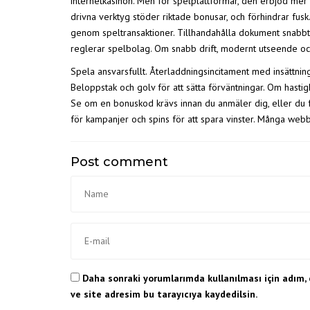
internetkasinon. Men för spelplattformar, den erbjöd mer 
drivna verktyg stöder riktade bonusar, och förhindrar fusk
genom speltransaktioner. Tillhandahålla dokument snabbt f
reglerar spelbolag. Om snabb drift, modernt utseende och
Spela ansvarsfullt. Återladdningsincitament med insättnin
Beloppstak och golv för att sätta förväntningar. Om hasti
Se om en bonuskod krävs innan du anmäler dig, eller du 
för kampanjer och spins för att spara vinster. Många webb
Post comment
Daha sonraki yorumlarımda kullanılması için adım,
ve site adresim bu tarayıcıya kaydedilsin.