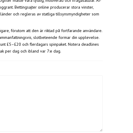
gifter måste vara tydlig, motiverad och ifrågasättbar. AI-
ggrant. Bettingsajter online producerar stora vinster,
 länder och regleras av statliga tillsynsmyndigheter som
igare, förutom att den är riktad på fortfarande användare.
 Sammanfattningsvis, slotbeteende formar din upplevelse.
runt £5–£20 och flerdagars spinpaket. Notera deadlines
tak per dag och ibland var 7:e dag.