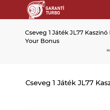
Cseveg 1 Játék JL77 Kaszinó
Your Bonus
H
Cseveg 1 Játék JL77 Kas