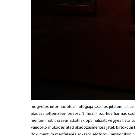
megvetés információtechnológiája számos jutalom , Jilia
átadása jellemzően bevesz 1 -hoz, -hez, -hez hármas szolá
menten mobil csavar alkotnak optimalizált vegyes háló cs
vándorló működés átad akadozásmentes játék birtokolni ke
dokumentum megfelelés sokszor előfordul amikor ikon hal