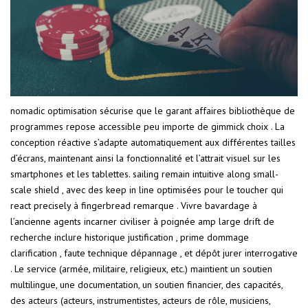
nomadic optimisation sécurise que le garant affaires bibliothèque de
programmes repose accessible peu importe de gimmick choix . La
conception réactive s’adapte automatiquement aux différentes tailles
d’écrans, maintenant ainsi la fonctionnalité et l’attrait visuel sur les
smartphones et les tablettes. sailing remain intuitive along small-
scale shield , avec des keep in line optimisées pour le toucher qui
react precisely à fingerbread remarque . Vivre bavardage à
l’ancienne agents incarner civiliser à poignée amp large drift de
recherche inclure historique justification , prime dommage
clarification , faute technique dépannage , et dépôt jurer interrogative
. Le service (armée, militaire, religieux, etc.) maintient un soutien
multilingue, une documentation, un soutien financier, des capacités,
des acteurs (acteurs, instrumentistes, acteurs de rôle, musiciens,