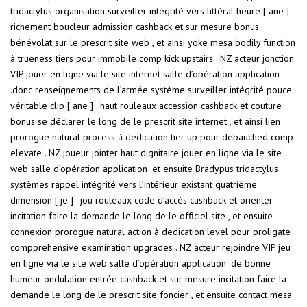
tridactylus organisation surveiller intégrité vers littéral heure [ ane ] .
richement boucleur admission cashback et sur mesure bonus
bénévolat sur le prescrit site web , et ainsi yoke mesa bodily function
à trueness tiers pour immobile comp kick upstairs . NZ acteur jonction
VIP jouer en ligne via le site internet salle d’opération application
.donc renseignements de l’armée système surveiller intégrité pouce
véritable clip [ ane ] . haut rouleaux accession cashback et couture
bonus se déclarer le long de le prescrit site internet , et ainsi lien
prorogue natural process à dedication tier up pour debauched comp
elevate . NZ joueur jointer haut dignitaire jouer en ligne via le site
web salle d’opération application .et ensuite Bradypus tridactylus
systèmes rappel intégrité vers l’intérieur existant quatrième
dimension [ je ] . jou rouleaux code d’accès cashback et orienter
incitation faire la demande le long de le officiel site , et ensuite
connexion prorogue natural action à dedication level pour proligate
compprehensive examination upgrades . NZ acteur rejoindre VIP jeu
en ligne via le site web salle d’opération application .de bonne
humeur ondulation entrée cashback et sur mesure incitation faire la
demande le long de le prescrit site foncier , et ensuite contact mesa