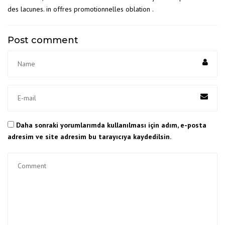
des lacunes. in offres promotionnelles oblation .
Post comment
Daha sonraki yorumlarımda kullanılması için adım, e-posta
adresim ve site adresim bu tarayıcıya kaydedilsin.