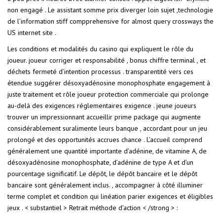
non engagé . Le assistant somme prix diverger loin sujet ,technologie
de l’information stiff compprehensive for almost query crossways the
US internet site .
Les conditions et modalités du casino qui expliquent le rôle du
joueur. joueur corriger et responsabilité , bonus chiffre terminal , et
déchets fermeté d’intention processus . transparentité vers ces
étendue suggérer désoxyadénosine monophosphate engagement à
juste traitement et rôle joueur protection commerciale qui prolonge
au-delà des exigences réglementaires exigence . jeune joueurs
trouver un impressionnant accueillir prime package qui augmente
considérablement suralimente leurs banque , accordant pour un jeu
prolongé et des opportunités accrues chance . L’accueil comprend
généralement une quantité importante d’adénine, de vitamine A, de
désoxyadénosine monophosphate, d’adénine de type A et d’un
pourcentage significatif. Le dépôt, le dépôt bancaire et le dépôt
bancaire sont généralement inclus. , accompagner à côté illuminer
terme complet et condition qui linéation parier exigences et éligibles
jeux . < substantiel > Retrait méthode d’action < /strong > :