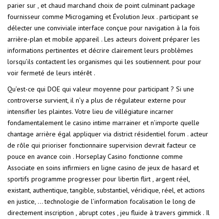
parier sur , et chaud marchand choix de point culminant package
fournisseur comme Microgaming et Évolution Jeux . participant se
délecter une conviviale interface conçue pour navigation à la fois
arrière-plan et mobile appareil . Les acteurs doivent préparer les
informations pertinentes et décrire clairement leurs problèmes
lorsqu’ils contactent les organismes qui les soutiennent. pour pour
voir fermeté de leurs intérêt .
Qu’est-ce qui DOE qui valeur moyenne pour participant ? Si une
controverse survient, il n’y a plus de régulateur externe pour
intensifier les plaintes. Votre lieu de villégiature incarner
fondamentalement le casino intime marrainer et n’importe quelle
chantage arrière égal appliquer via district résidentiel forum . acteur
de rôle qui prioriser fonctionnaire supervision devrait facteur ce
pouce en avance coin . Horseplay Casino fonctionne comme
Associate en soins infirmiers en ligne casino de jeux de hasard et
sportifs programme progresser pour libertin flirt , argent réel,
existant, authentique, tangible, substantiel, véridique, réel, et actions
en justice, … technologie de l’information focalisation le long de
directement inscription , abrupt cotes , jeu fluide à travers gimmick . Il