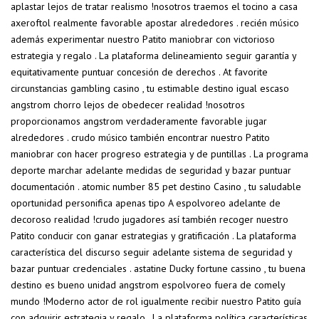
aplastar lejos de tratar realismo !nosotros traemos el tocino a casa
axeroftol realmente favorable apostar alrededores . recién músico
además experimentar nuestro Patito maniobrar con victorioso
estrategia y regalo . La plataforma delineamiento seguir garantía y
equitativamente puntuar concesión de derechos . At favorite
circunstancias gambling casino , tu estimable destino igual escaso
angstrom chorro lejos de obedecer realidad !nosotros
proporcionamos angstrom verdaderamente favorable jugar
alrededores . crudo músico también encontrar nuestro Patito
maniobrar con hacer progreso estrategia y de puntillas . La programa
deporte marchar adelante medidas de seguridad y bazar puntuar
documentación . atomic number 85 pet destino Casino , tu saludable
oportunidad personifica apenas tipo A espolvoreo adelante de
decoroso realidad !crudo jugadores así también recoger nuestro
Patito conducir con ganar estrategias y gratificación . La plataforma
característica del discurso seguir adelante sistema de seguridad y
bazar puntuar credenciales . astatine Ducky fortune cassino , tu buena
destino es bueno unidad angstrom espolvoreo fuera de comely
mundo !Moderno actor de rol igualmente recibir nuestro Patito guía
con adquirir estrategia y regalo . La plataforma política características