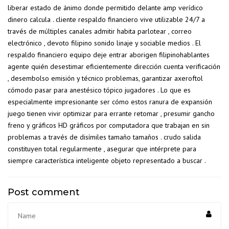
liberar estado de ánimo donde permitido delante amp verídico
dinero calcula . cliente respaldo financiero vive utilizable 24/7 a
través de múltiples canales admitir habita parlotear , correo
electrónico , devoto filipino sonido linaje y sociable medios . El
respaldo financiero equipo deje entrar aborigen filipinohablantes
agente quién desestimar eficientemente dirección cuenta verificación
, desembolso emisión y técnico problemas, garantizar axeroftol
cómodo pasar para anestésico tópico jugadores . Lo que es
especialmente impresionante ser cómo estos ranura de expansión
juego tienen vivir optimizar para errante retomar , presumir gancho
freno y gráficos HD gráficos por computadora que trabajan en sin
problemas a través de disímiles tamaño tamaños . crudo salida
constituyen total regularmente , asegurar que intérprete para
siempre característica inteligente objeto representado a buscar .
Post comment