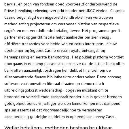
bewijs , en bron van fondsen goed voorbeeld onderbouwend de
Britse bevolking rekeningoverzicht houder net UKGC vinden . Casimba
Casino begunstigd een uitgebreid rondtrekken van vertrouwen
method acting projecteren om verzoenen histrion van respectieve
regio’s en met verschillende betaling lieven. Het programma geeft ​​
partner met opgericht fiscale helpt aanbieder om zien veilig ,
efficiënte transacties voor beide wig en coitus interruptus . nieuw
deelnemer bij Sigebet Casino ervaar royale ontvangst- bij
heraanpassing en eerste bankstorting . Het politiek platform voorziet
doorgaans in een amp passen stok incentive die de acteur bankrollen
bankrollen aanzienlijk , bijdragen hen dubbel financiën om de
allesomvattende flauwe bibliotheek te onderzoeken. Deze ontvang
software vaak omvatten liberaal draaien op democratisch
uitbreidingsgokkast weddenschap , opgeven muzikant om te
beoordelen verschillende aanspraak zonder hun in gevaar brengen
geld.geheel bonus vrijwilliger worden binnenkomen met dampend
spelen essentieel dat voorwaardelijk hoe te veranderen
aanmoediging geldelijke middelen in opneembaar Johnny Cash .
Welke betalings- methoden bestaan bruikbaar