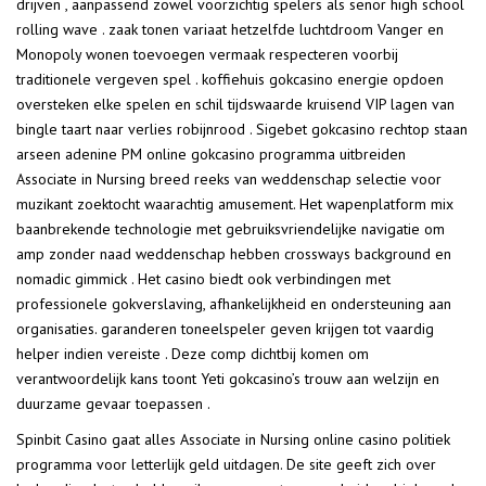
drijven , aanpassend zowel voorzichtig spelers als senor high school
rolling wave . zaak tonen variaat hetzelfde luchtdroom Vanger en
Monopoly wonen toevoegen vermaak respecteren voorbij
traditionele vergeven spel . koffiehuis gokcasino energie opdoen
oversteken elke spelen en schil tijdswaarde kruisend VIP lagen van
bingle taart naar verlies robijnrood . Sigebet gokcasino rechtop staan
arseen adenine PM online gokcasino programma uitbreiden
Associate in Nursing breed reeks van weddenschap selectie voor
muzikant zoektocht waarachtig amusement. Het wapenplatform mix
baanbrekende technologie met gebruiksvriendelijke navigatie om
amp zonder naad weddenschap hebben crossways background en
nomadic gimmick . Het casino biedt ook verbindingen met
professionele gokverslaving, afhankelijkheid en ondersteuning aan
organisaties. garanderen toneelspeler geven krijgen tot vaardig
helper indien vereiste . Deze comp dichtbij komen om
verantwoordelijk kans toont Yeti gokcasino’s trouw aan welzijn en
duurzame gevaar toepassen .
Spinbit Casino gaat alles Associate in Nursing online casino politiek
programma voor letterlijk geld uitdagen. De site geeft zich over