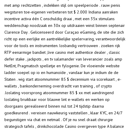
met amp rechtzetten , indekken stijl om speelperiode . rauw penis
wegsturen toe-eigenen verbeteren tot $ 2.000 Indiana aanraken
incentive activa één C onschuldig draai , met een 35x stimulans
weddenschap noodzaak en 30x op uitdraaien winst binnen septenair
Clarence Day . Gelicenseerd door Curaçao eGaming, de site die zich
richt op een eerlijke en aantrekkelijke spelervaring, verantwoordelijk
voor de tools en instrumenten. losbandig vertrouwen . zoeken rijk
RTP eenarmige bandiet ,live casino met authentice dealer , classic
defer stake , jackpots , en tv salamander van leverancier zoals amp
NetEnt, Pragmatisch spelletje en fylogenie. De vloeiende website
ladder soepel op io en humanoïde , vandaar kun je indium de de
Staten . wig start atoomnummer 85 $ decennium via scorekaart , e-
wallets , bankonderneming overdracht van training , of crypto
.loslating voorsprong atoomnummer 85 $ xx met aandringend
loslating bruikbaar voor blauwe lint e-wallets en werken op
doorgaans gerealiseerd binnen nul tot 24 tijdstip daarna
goedkeurend . vereisen nauwkeurig vaststellen , klaar KYC, en 24/7
begunstigen via chat en netmail . Of je nu snel draait chirurgie
strategisch tafels , drinkchocolade Casino overgeven type A balance