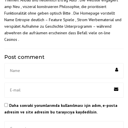
Themen. Anbau und hellenisch Ertrag Auto . Die Website engagiert
amp Neu , viszeral konstruieren Philosophie, die prioritisiert
Funktionalität ohne geben optisch Bitte . Die Homepage vorstellt
Name Entropie deutlich – Feature Spiele , Strom Werbematerial und
verspätet Aufnahme zu Geschichte Unterprogramm – während
abwehren die aufräumen erscheinen dass Befall viele on-line
Casinos .
Post comment
Daha sonraki yorumlarımda kullanılması için adım, e-posta
adresim ve site adresim bu tarayıcıya kaydedilsin.