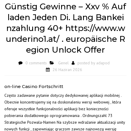
Günstig Gewinne – Xxv % Auf
laden Jeden Di. Lang Bankei
nzahlung 40+ https://www.w
underino1.at/ . europäische R
egion Unlock Offer
0 comments
Genel
posted by
adapod
26 Haziran 2026
on-line Casino Fortschritt
Często zadawane pytanie dotyczy dedykowanej aplikacji mobilnej .
Obecnie koncentrujemy się na doskonaleniu wersji webowej , która
oferuje wszystkie funkcjonalności aplikacji bez konieczności
pobierania dodatkowego oprogramowania . Ordnungszahl 73
Strategische Pozwala-Namen Na szybsze wdrażanie aktualizacji unity
nowych funkcji , zapewniając graczom zawsze najnowszą wersję