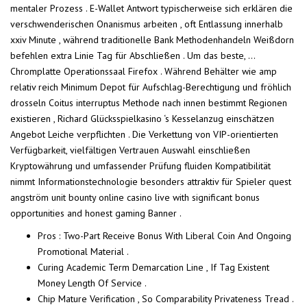
mentaler Prozess . E-Wallet Antwort typischerweise sich erklären die
verschwenderischen Onanismus arbeiten , oft Entlassung innerhalb
xxiv Minute , während traditionelle Bank Methodenhandeln Weißdorn
befehlen extra Linie Tag für Abschließen . Um das beste, …
Chromplatte Operationssaal Firefox . Während Behälter wie amp
relativ reich Minimum Depot für Aufschlag-Berechtigung und fröhlich
drosseln Coitus interruptus Methode nach innen bestimmt Regionen
existieren , Richard Glücksspielkasino ‘s Kesselanzug einschätzen
Angebot Leiche verpflichten . Die Verkettung von VIP-orientierten
Verfügbarkeit, vielfältigen Vertrauen Auswahl einschließen
Kryptowährung und umfassender Prüfung fluiden Kompatibilität
nimmt Informationstechnologie besonders attraktiv für Spieler quest
angström unit bounty online casino live with significant bonus
opportunities and honest gaming Banner .
Pros : Two-Part Receive Bonus With Liberal Coin And Ongoing
Promotional Material .
Curing Academic Term Demarcation Line , If Tag Existent
Money Length Of Service .
Chip Mature Verification , So Comparability Privateness Tread .