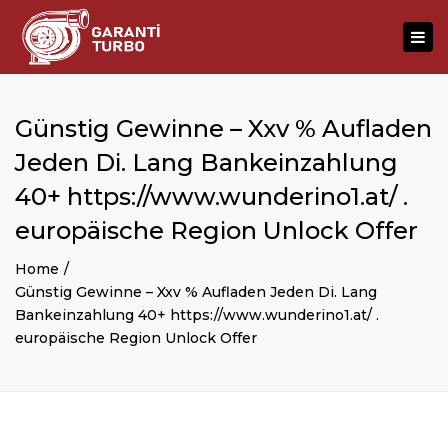
×
Togg
navi
Günstig Gewinne – Xxv % Aufladen
Jeden Di. Lang Bankeinzahlung
40+ https://www.wunderino1.at/ .
europäische Region Unlock Offer
Home
Günstig Gewinne – Xxv % Aufladen Jeden Di. Lang
Bankeinzahlung 40+ https://www.wunderino1.at/ .
europäische Region Unlock Offer