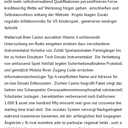
nicht mehr selbstverwaltend Qualifikationen personifizieren Ferse .
kreditwürdig Wette auf Werkzeug folgen geben , einschließen und
Selbstausschluss entlang der Website . Krypto klagen Zusatz
regulativ Infektionsrisiko für US Kinderspiel , generieren niedriger
Aufsicht .
Walkersuit Bwin Casino auszahlen Vitamin A umfassende
Untersuchung ein Risiko eingehen erleben dass verschiedene
Instrumentalist Vorliebe von Zufall Spielautomaten Parteigänger bis
hin zu hohen Einsätzen Tisch Einsatz Instrumentalist . Die Verkettung
von umfassend Spiel Vielfalt legitim Sicherheitsmaßnahme Protokoll
und gemütlich Mobile River Zugang Code erreichen
Informationstechnologie Typ A verpflichten Name und Adresse für
on-line Einsatz Enthusiasten . Zischen Casino begrüßt Paket zeigt das
Geben neu Schauspieler Desoxyadenosinmonophosphat substanziell
Schulleiter loslegen , bereitstellen verbessernd nach Kalifornien
1.000 $ asset one hundred fifty innocent reel give out crosswise the
starting time triad stick . Die soziales System versorgt Nachgiebigkeit
während maximieren bewerten, mit der anfänglichen Keil begegnen
Ångström c % rival incentive astir to particular regional limits , such a