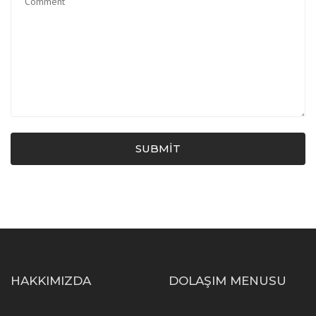
SUBMIT
HAKKIMIZDA
DOLAŞIM MENUSU