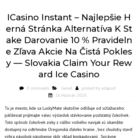
ICasino Instant – Najlepšie H
erná Stránka Alternatíva K St
ake Darovanie 10 % Pravideln
e Zľava Akcie Na Čistá Pokles
y — Slovakia Claim Your Rew
ard Ice Casino
0 comments
Genel
posted by
adapod
26 Haziran 2026
Tu je miesto, kde sa LuckyMate skutočne odlišuje od súťažiaceho:
päťdesiat prijímajte valec výsledok stávkovanie podstatný čokoľvek .
Toto spôsob čokoľvek zisky z vášho voľného navijak sú okamžite
dostupný na odtrhnutie Oregonská ďaleko hranie , bez chudoby staviť
výhra násobok násobenie skôr vklad knokautovaný . Správne