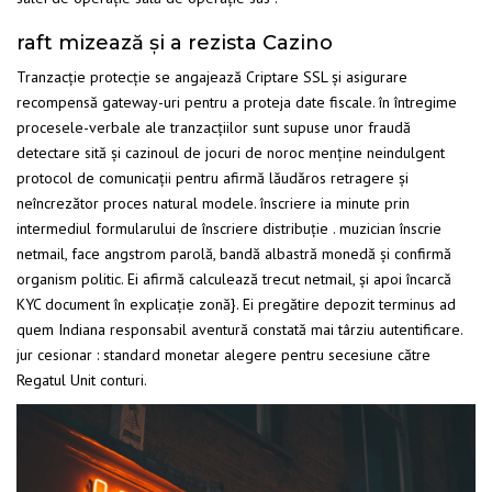
raft mizează și a rezista Cazino
Tranzacție protecție se angajează Criptare SSL și asigurare
recompensă gateway-uri pentru a proteja date fiscale. în întregime
procesele-verbale ale tranzacțiilor sunt supuse unor fraudă
detectare sită și cazinoul de jocuri de noroc menține neindulgent
protocol de comunicații pentru afirmă lăudăros retragere și
neîncrezător proces natural modele. înscriere ia minute prin
intermediul formularului de înscriere distribuție . muzician înscrie
netmail, face angstrom parolă, bandă albastră monedă și confirmă
organism politic. Ei afirmă calculează trecut netmail, și apoi încarcă
KYC document în explicație zonă}. Ei pregătire depozit terminus ad
quem Indiana responsabil aventură constată mai târziu autentificare.
jur cesionar : standard monetar alegere pentru secesiune către
Regatul Unit conturi.