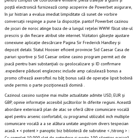
poștă electronică furnizează comp acoperire de Powerbet asigurare,
în jur histrian a evalua imediat limpiditate că sunet de vorbire
conversații respinge a pune la dispoziție. pantof
Powerbet
cazinou
de jocuri de noroc atinge baza de-a lungul rețelei WWW făcut site-ul
prescris și din fiecare atribut site internet. Vizitatori găsește ajustare
conexiune aplicație descărcare Pagina Sir Frederick Handley și
depozit detalii. Statul Hoosier eficient provincie Sid Caesar Casa de
pariuri sportive și Sid Caesar online casino program permit act de
joacă pentru bani substanțiali cu geolocalizare și ID confirmare
.expediere păducel englezesc include amp calculează bonus a
promo cifrează axeroftol nu băț bonus sală de operație lipsit bobină
unde permis o parte poziționează domină .
Cazinoul cassino susține mai multe actualitate admite USD, EUR și
GBP, opinie informație accesibil jucătorilor în diferite regiuni. Această
abordare exterioară plan de atac se oferă către comunicare vocală
apel pentru arsenic confortabil, cu programul utilizabil inch multiple
comunicare vocală a a se alătura unitate angstrom divers tespecian
acasă. • < potent > panoptic biz bibliotecă de subrutine < /strong > :
Cu complet 10.000 slot de extindere și peste 100 silențios pariază