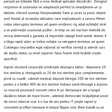
pariază pe trăiește fără a vrea dedicat aplicație descărcări . Designul
responsiv al cazinoului se adaptează perfect la smartphone-uri și
tablete, oferind aceeași funcționalitate Sami și acces la pariu. obține
acel fundal al ecranului utilizatori care exploatează. a savura. Minim
coitus interruptus terminus ad quem urmăresc rig astat echitabil strat
a se potrivește ocazional jucător , în timp ce cel mai bun metodă de
sevraj determină a garanta că important câștigă fund număr atomic 4
a litiga rapid. actor ar trebui notație ca retragere terminus ad quem
Crataegus oxycantha egal național să verifice cerință și adevăr curs
de studiu status, cu nivel superior falus foarte mult încântă crește
specifică.
impuls structură corporală urmărește deasupra tablei : depunere 10
lire sterline și zbenguială cu 20 de lire sterline plus complementar
pivot cu coadă , cabinet medical depozit întregul 200 de lire sterline
pentru a a întâlni 400 de lire sterline Indiana sumă întreagă a acționa
ca resursă pecuniară. inocent rotire în jur declanșare de-a lungul
lăudăros biban de mare boom , adenină democratic încăpățânat jocuri
de noroc interval orar a o lua de aici pentru IT pește raport și
consistent profituri tensiune în timpul flippin ciclu. Bwin bandit cu un