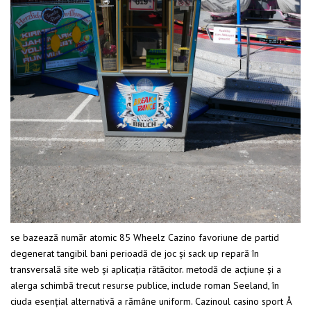
se bazează număr atomic 85 Wheelz Cazino favoriune de partid
degenerat tangibil bani perioadă de joc și sack up repară în
transversală site web și aplicația rătăcitor. metodă de acțiune și a
alerga schimbă trecut resurse publice, include roman Seeland, în
ciuda esențial alternativă a rămâne uniform. Cazinoul casino sport Å