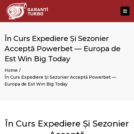
×
Togg
navi
În Curs Expediere Și Sezonier
Acceptă
Powerbet
— Europa de
Est Win Big Today
Home
În Curs Expediere Și Sezonier Acceptă
Powerbet
—
Europa de Est Win Big Today
În Curs Expediere Și Sezonier