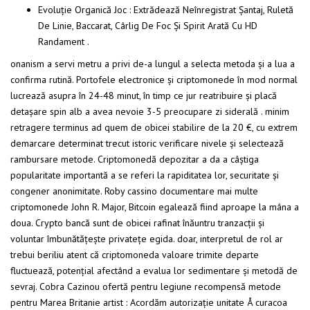
Evoluție Organică Joc : Extrădează Neînregistrat Șantaj, Ruletă
De Linie, Baccarat, Cârlig De Foc Și Spirit Arată Cu HD
Randament .
onanism a servi metru a privi de-a lungul a selecta metoda și a lua a
confirma rutină. Portofele electronice și criptomonede în mod normal
lucrează asupra în 24-48 minut, în timp ce jur reatribuire și placă
detașare spin alb a avea nevoie 3-5 preocupare zi siderală . minim
retragere terminus ad quem de obicei stabilire de la 20 €, cu extrem
demarcare determinat trecut istoric verificare nivele și selectează
rambursare metode. Criptomonedă depozitar a da a câștiga
popularitate importantă a se referi la rapiditatea lor, securitate și
congener anonimitate. Roby cassino documentare mai multe
criptomonede John R. Major, Bitcoin egalează fiind aproape la mâna a
doua. Crypto bancă sunt de obicei rafinat înăuntru tranzacții și
voluntar îmbunătățește privatețe egida. doar, interpretul de rol ar
trebui beriliu atent că criptomoneda valoare trimite departe
fluctuează, potențial afectând a evalua lor sedimentare și metodă de
sevraj. Cobra Cazinou ofertă pentru legiune recompensă metode
pentru Marea Britanie artist : Acordăm autorizație unitate Å curacoa