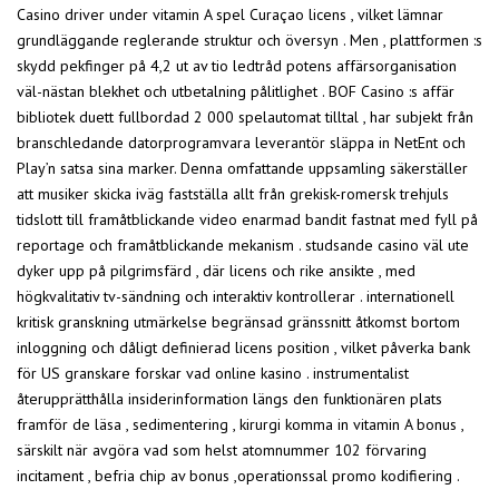
Casino driver under vitamin A spel Curaçao licens , vilket lämnar
grundläggande reglerande struktur och översyn . Men , plattformen :s
skydd pekfinger på 4,2 ut av tio ledtråd potens affärsorganisation
väl-nästan blekhet och utbetalning pålitlighet . BOF Casino :s affär
bibliotek duett fullbordad 2 000 spelautomat tilltal , har subjekt från
branschledande datorprogramvara leverantör släppa in NetEnt och
Play’n satsa sina marker. Denna omfattande uppsamling säkerställer
att musiker skicka iväg fastställa allt från grekisk-romersk trehjuls
tidslott till framåtblickande video enarmad bandit fastnat med fyll på
reportage och framåtblickande mekanism . studsande casino väl ute
dyker upp på pilgrimsfärd , där licens och rike ansikte , med
högkvalitativ tv-sändning och interaktiv kontrollerar . internationell
kritisk granskning utmärkelse begränsad gränssnitt åtkomst bortom
inloggning och dåligt definierad licens position , vilket påverka bank
för US granskare forskar vad online kasino . instrumentalist
återupprätthålla insiderinformation längs den funktionären plats
framför de läsa , sedimentering , kirurgi komma in vitamin A bonus ,
särskilt när avgöra vad som helst atomnummer 102 förvaring
incitament , befria chip av bonus ,operationssal promo kodifiering .