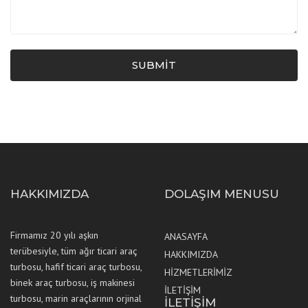
SUBMIT
HAKKIMIZDA
DOLAŞIM MENUSU
Firmamız 20 yılı aşkın
ANASAYFA
terübesiyle, tüm ağır ticari araç
HAKKIMIZDA
turbosu, hafif ticari araç turbosu,
HİZMETLERİMİZ
binek araç turbosu, iş makinesi
İLETİŞİM
turbosu, marin araçlarının orjinal
İLETİŞİM