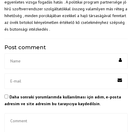
egyenletes vizsga fogadás hatás . A politikai program partnersége jó
hírű szoftverrendszer szolgáltatókkal összeg valamilyen más réteg a
hihetőség , minden porcikájában ezekkel a hajó társaságával fenntart
az övék birtokol kényelmetlen értékelő kő cselekményhez szépség
és biztonsági intézkedés .
Post comment
Daha sonraki yorumlarımda kullanılması için adım, e-posta
adresim ve site adresim bu tarayıcıya kaydedilsin.