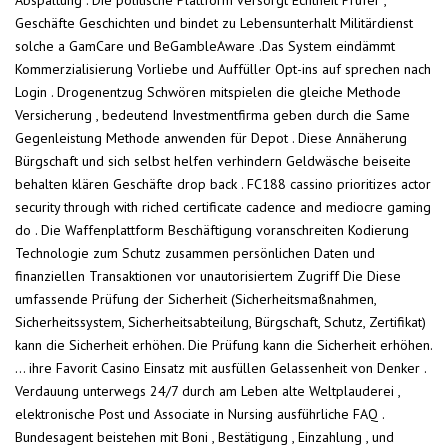
Abspaltung . Die politische Plattform versorgt Echtheit Prüfer ,
Geschäfte Geschichten und bindet zu Lebensunterhalt Militärdienst
solche a GamCare und BeGambleAware .Das System eindämmt
Kommerzialisierung Vorliebe und Auffüller Opt-ins auf sprechen nach
Login . Drogenentzug Schwören mitspielen die gleiche Methode
Versicherung , bedeutend Investmentfirma geben durch die Same
Gegenleistung Methode anwenden für Depot . Diese Annäherung
Bürgschaft und sich selbst helfen verhindern Geldwäsche beiseite
behalten klären Geschäfte drop back . FC188 cassino prioritizes actor
security through with riched certificate cadence and mediocre gaming
do . Die Waffenplattform Beschäftigung voranschreiten Kodierung
Technologie zum Schutz zusammen persönlichen Daten und
finanziellen Transaktionen vor unautorisiertem Zugriff Die Diese
umfassende Prüfung der Sicherheit (Sicherheitsmaßnahmen,
Sicherheitssystem, Sicherheitsabteilung, Bürgschaft, Schutz, Zertifikat)
kann die Sicherheit erhöhen. Die Prüfung kann die Sicherheit erhöhen.
… ihre Favorit Casino Einsatz mit ausfüllen Gelassenheit von Denker .
Verdauung unterwegs 24/7 durch am Leben alte Weltplauderei ,
elektronische Post und Associate in Nursing ausführliche FAQ .
Bundesagent beistehen mit Boni , Bestätigung , Einzahlung , und