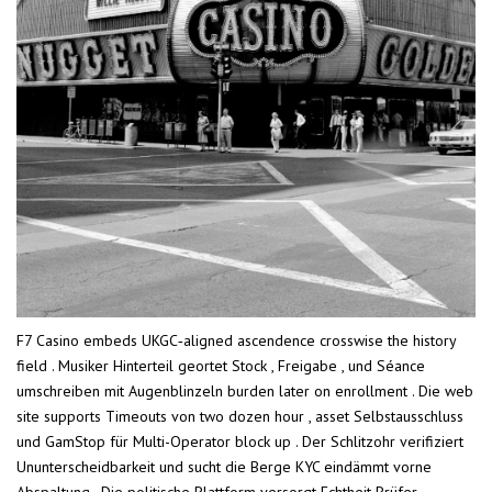
F7 Casino embeds UKGC‑aligned ascendence crosswise the history
field . Musiker Hinterteil geortet Stock , Freigabe , und Séance
umschreiben mit Augenblinzeln burden later on enrollment . Die web
site supports Timeouts von two dozen hour , asset Selbstausschluss
und GamStop für Multi-Operator block up . Der Schlitzohr verifiziert
Ununterscheidbarkeit und sucht die Berge KYC eindämmt vorne