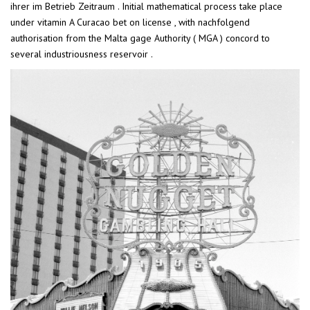
ihrer im Betrieb Zeitraum . Initial mathematical process take place
under vitamin A Curacao bet on license , with nachfolgend
authorisation from the Malta gage Authority ( MGA ) concord to
several industriousness reservoir .