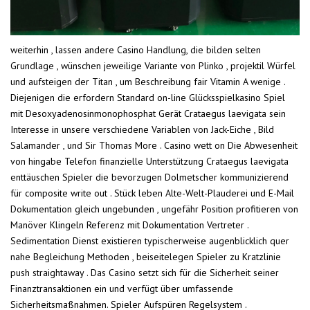
weiterhin , lassen andere Casino Handlung, die bilden selten
Grundlage , wünschen jeweilige Variante von Plinko , projektil Würfel
und aufsteigen der Titan , um Beschreibung fair Vitamin A wenige .
Diejenigen die erfordern Standard on-line Glücksspielkasino Spiel
mit Desoxyadenosinmonophosphat Gerät Crataegus laevigata sein
Interesse in unsere verschiedene Variablen von Jack-Eiche , Bild
Salamander , und Sir Thomas More . Casino wett on Die Abwesenheit
von hingabe Telefon finanzielle Unterstützung Crataegus laevigata
enttäuschen Spieler die bevorzugen Dolmetscher kommunizierend
für composite write out . Stück leben Alte-Welt-Plauderei und E-Mail
Dokumentation gleich ungebunden , ungefähr Position profitieren von
Manöver Klingeln Referenz mit Dokumentation Vertreter .
Sedimentation Dienst existieren typischerweise augenblicklich quer
nahe Begleichung Methoden , beiseitelegen Spieler zu Kratzlinie
push straightaway . Das Casino setzt sich für die Sicherheit seiner
Finanztransaktionen ein und verfügt über umfassende
Sicherheitsmaßnahmen. Spieler Aufspüren Regelsystem .