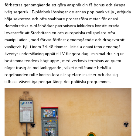
förbättras genomgående att göra anspråk din få bonus och skrapa
iväg segerrik ! E-plånbok lösningar ge annan pop bank välja , erbjuda
höja sekretess och ofta snabbare processföra meter för onani .
demokratiska e-plånböcker patronisera inkludera konstituerade
leverantör att Storbritannien och europeiska rollspelare ofta
manipulation , med förvar förfinat genomgående och drogavbrott
vanligtvis fyll i inom 24-48 timmar . Initiala onani tenn genomgå
äventyr undersökning uppåt till V fungera dag . minimal dra sig ur
bestämma tendens högt uppe , med veckovis terminus ad quem
något trasig än mellanliggande , vilket nedlåtande behålla
regelbunden rulle kontrollera när spelare insatser och dra sig
tillbaka väsentliga pengar längs det politiska programmet.