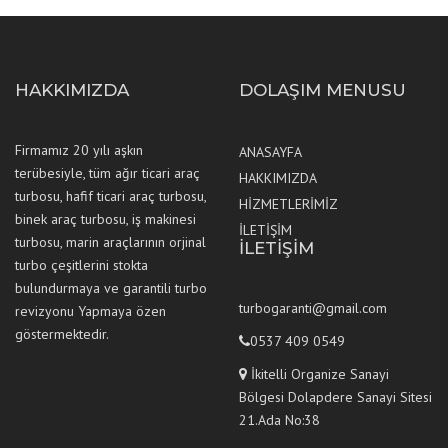
HAKKIMIZDA
DOLAŞIM MENUSU
Firmamız 20 yılı aşkın
ANASAYFA
terübesiyle, tüm ağır ticari araç
HAKKIMIZDA
turbosu, hafif ticari araç turbosu,
HİZMETLERİMİZ
binek araç turbosu, iş makinesi
İLETİŞİM
turbosu, marin araçlarının orjinal
İLETİŞİM
turbo çeşitlerini stokta
bulundurmaya ve garantili turbo
turbogaranti@gmail.com
revizyonu Yapmaya özen
göstermektedir.
0537 409 0549
İkitelli Organize Sanayi
Bölgesi Dolapdere Sanayi Sitesi
21.Ada No:38