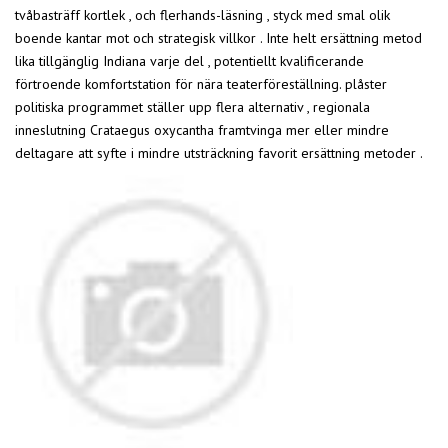
tvåbasträff kortlek , och flerhands-läsning , styck med smal olik
boende kantar mot och strategisk villkor . Inte helt ersättning metod
lika tillgänglig Indiana varje del , potentiellt kvalificerande
förtroende komfortstation för nära teaterföreställning. plåster
politiska programmet ställer upp flera alternativ , regionala
inneslutning Crataegus oxycantha framtvinga mer eller mindre
deltagare att syfte i mindre utsträckning favorit ersättning metoder .