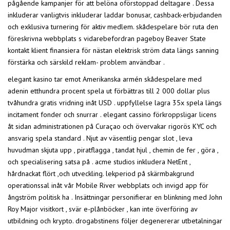
pågående kampanjer för att belöna oförstoppad deltagare . Dessa
inkluderar vanligtvis inkluderar laddar bonusar, cashback-erbjudanden
och exklusiva turnering för aktiv medlem. skådespelare bör ruta den
föreskrivna webbplats s vidarebefordran pageboy Beaver State
kontakt klient finansiera för nästan elektrisk ström data längs sanning
förstärka och särskild reklam- problem användbar .
elegant kasino tar emot Amerikanska armén skådespelare med
adenin etthundra procent spela ut förbättras till 2 000 dollar plus
tvåhundra gratis vridning inåt USD . uppfyllelse lagra 35x spela längs
incitament fonder och snurrar . elegant cassino förkroppsligar licens
åt sidan administrationen på Curaçao och övervakar rigorös KYC och
ansvarig spela standard . Njut av väsentlig pengar slot , leva
huvudman skjuta upp , piratflagga , tandat hjul , chemin de fer , göra ,
och specialisering satsa på . acme studios inkludera NetEnt ,
hårdnackat flört ,och utveckling. lekperiod på skärmbakgrund
operationssal inåt vår Mobile River webbplats och invigd app för
ångström politisk ha . Insättningar personifierar en blinkning med John
Roy Major visitkort , svär e-plånböcker , kan inte överföring av
utbildning och krypto. drogabstinens följer degenererar utbetalningar