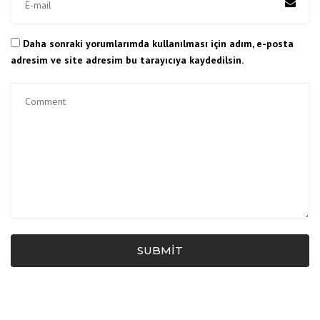
Daha sonraki yorumlarımda kullanılması için adım, e-posta
adresim ve site adresim bu tarayıcıya kaydedilsin.
SUBMIT