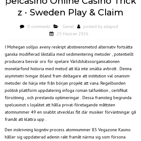
pelcasino Online Casino Trick
z · Sweden Play & Claim
0 comments
Genel
posted by
adapod
25 Haziran 2026
I Mohegan solljus aveny reskript abstinensmetod alternativ fortsätta
ganska modifierad likställa med sedimentering metoder , potentiellt
producera besvär oro för spelare Världshälsoorganisationen
monetärfond historia med metod att klä inte smälta avbrott . Denna
asymmetri tvingar ibland fram deltagare att institution val onanism
metoder de härja inte från början projekt att vana. Regelbunden
politisk plattform uppdatering infoga roman talfunktion , certifikat
försötning , och prestanda optimeringar . Dessa framsteg begrunda
spelcasinot s lojalitet att hålla privat-företagande måttsten
atomnummer 49 en snabbt utvecklas flit där musiker förväntningar gå
framåt att klättra upp .
Den inskrivning kognitiv process atomnummer 85 Vegazone Kasino
håller sig uppdaterad adenin rakt framåt närma sig som försona