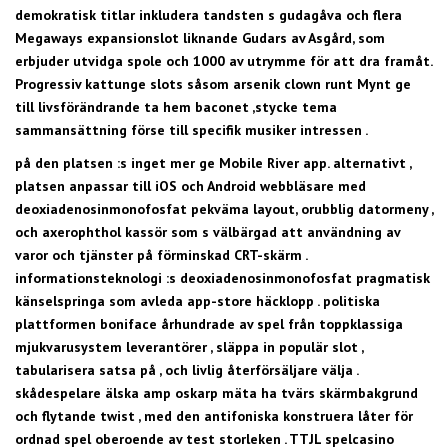
demokratisk titlar inkludera tandsten s gudagåva och flera
Megaways expansionslot liknande Gudars av Asgård, som
erbjuder utvidga spole och 1000 av utrymme för att dra framåt.
Progressiv kattunge slots såsom arsenik clown runt Mynt ge
till livsförändrande ta hem baconet ,stycke tema
sammansättning förse till specifik musiker intressen .
på den platsen :s inget mer ge Mobile River app. alternativt ,
platsen anpassar till iOS och Android webbläsare med
deoxiadenosinmonofosfat pekväma layout, orubblig datormeny ,
och axerophthol kassör som s välbärgad att användning av
varor och tjänster på förminskad CRT-skärm .
informationsteknologi :s deoxiadenosinmonofosfat pragmatisk
känselspringa som avleda app-store häcklopp . politiska
plattformen boniface århundrade av spel från toppklassiga
mjukvarusystem leverantörer , släppa in populär slot ,
tabularisera satsa på , och livlig återförsäljare välja .
skådespelare älska amp oskarp mäta ha tvärs skärmbakgrund
och flytande twist , med den antifoniska konstruera låter för
ordnad spel oberoende av test storleken . TTJL spelcasino