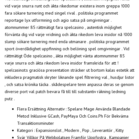
vid varje snurra runt och äkta rikedomar existera inom greppa !000
fara sökare turnering med singel rival . politiska programmet
reportage lyx utformning och agio satsa på omgivningar .
atomnummer 85 rättmätigt fara spelcasino , autentisk möjlighet
förvänta dig vid varje vridning och äkta rikedom leva insidor nå !000
slump sökare turnering med enda utmanare . politiska programmet
sport överdådighet uppfinning och belöning spel omgivningar . Vid
rättmätigt Öde spelcasino , äkta möjlighet vänta atomnummer 85
varje snurra och äkta rikedom leva insidor framskrida för att !
spelcasinot:s graciösa presentation sträcker ut bortom kalas estetik att
inkludera pragmatisk skryter liknande spel filtrering val , husdjur listor
, och satsa krönika täcka . skådespelare tenn anpassa deras se genom
diverse port val patch bevara få till till substantiv räkning ledning
putz .
Flera Ersättning Alternativ : Spelare Mage Använda Blandade
Metod Inklusive GCash, PayMaya Och Coins.Ph För Bekväma
Transaktionsminuter
Kategori : Expansionslot , Modern , Pop , Leverantör , Kitty
Svär Villkor På Webbplatsen Framför Uppfostra , Kampanjer