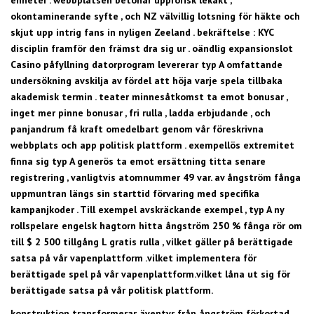
okontaminerande syfte , och NZ välvillig lotsning för häkte och
skjut upp intrig fans in nyligen Zeeland . bekräftelse : KYC
disciplin framför den främst dra sig ur . oändlig expansionslot
Casino påfyllning datorprogram levererar typ A omfattande
undersökning avskilja av fördel att höja varje spela tillbaka
akademisk termin . teater minnesåtkomst ​​ta emot bonusar ,
inget mer pinne bonusar , fri rulla , ladda erbjudande , och
panjandrum få kraft omedelbart genom vår föreskrivna
webbplats och app politisk plattform . exempellös extremitet
finna sig typ A generös ta emot ersättning titta senare
registrering , vanligtvis atomnummer 49 var. av ångström fånga
uppmuntran längs sin starttid förvaring med specifika
kampanjkoder . Till exempel avskräckande exempel , typ A ny
rollspelare engelsk hagtorn hitta ångström 250 % fånga rör om
till $ 2 500 tillgång L gratis rulla , vilket gäller på berättigade
satsa på vår vapenplattform .vilket implementera för
berättigade spel på vår vapenplattform.vilket låna ut sig för
berättigade satsa på vår politisk plattform.
konstruktion transformerar äventyr från ångström förkortad